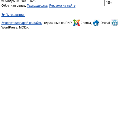
© Академик, 2000-2026
18+
Обратная связь:
Техподдержка
,
Реклама на сайте
👣 Путешествия
Экспорт словарей на сайты
, сделанные на PHP,
Joomla,
Drupal,
WordPress, MODx.