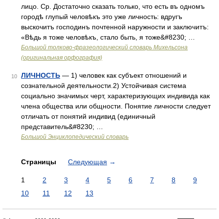
лицо. Ср. Достаточно сказать только, что есть въ одномъ
городѣ глупый человѣкъ это уже личность: вдругъ
выскочитъ господинъ почтенной наружности и заключитъ:
«Вѣдь я тоже человѣкъ, стало быть, я тоже&#8230; …
Большой толково-фразеологический словарь Михельсона
(оригинальная орфография)
ЛИЧНОСТЬ
— 1) человек как субъект отношений и
10
сознательной деятельности.2) Устойчивая система
социально значимых черт, характеризующих индивида как
члена общества или общности. Понятие личности следует
отличать от понятий индивид (единичный
представитель&#8230; …
Большой Энциклопедический словарь
Страницы
Следующая
→
1
2
3
4
5
6
7
8
9
10
11
12
13