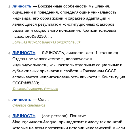
личность
— Врожденные особенности мышления,
3
ощущений и поведения, определяющие уникальность
индивида, его образ жизни и характер адаптации и
являющиеся результатом конституционных факторов
развития и социального положения. Краткий толковый
психолого&#8230; …
Большая психологическая энциклопедия
ЛИЧНОСТЬ
— ЛИЧНОСТЬ, личности, жен. 1. только ед.
4
Отдельное человеческое я, человеческая
индивидуальность, как носитель отдельных социальных и
субъективных признаков и свойств. «Гражданам СССР
еспечивается неприкосновенность личности.» Конституция
СССР.&#8230; …
Толковый словарь Ушакова
личность
— См …
5
Словарь синонимов
ЛИЧНОСТЬ
— (лат. persona). Понятие
6
&laquo;личность&raquo; принадлежит к числу тех понятий,
которые на всем протяжении истории человеческой мысли